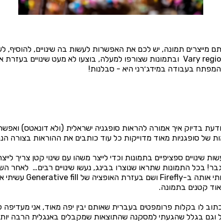
 מייצרים תמונה, יש לכם את האפשרות לעשות בה שינויים, להוסיף, לש
בעזרת האפשרות של Vary region ובתמונות שצורפו למעלה, בוצעו לא מעט שינויי
המפתח בעבודה במידג׳רני היא - סבלנות!
 יודעת בדיוק איך אמורה להראות סופגניה ישראלית (ולא דונאטס) ואפ
ות של סופגניות מאוד מדוייקות כל עוד כותבים את ההוראות בצורה הנכ
שות שינויים ספציפיים בתמונות וכדי לייצר משהו עם שינוי קטן צריך ליי
! בכל התמונות שתראו שנוצרו בבינג, נעשו שינויים רבים… לאחר ה
הבסיסית שאהבתי, פתחתי אותה ב-ly
אוד קטנים בתמונה.
לכתוב לו בקלות פרומפטים בעברית שאותם יבין יפה מאוד, אני מעדיפה
 וגם בגלל שהגעתי למסקנה שהתוצאות שמקבלים באנגלית הרבה יותר י