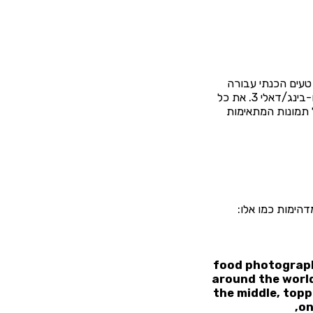
 טעים הכנתי עבורה
מקבץ פרומטים לייצירת סופגניות מהממות בסגנונות שונים ומגוונים, בשתי תוכנות AI, מידג׳רני ו-בינג/דאלי 3. את כל
 תמונות המתאימות
דהימות כמו אלו:
food photography
around the world
the middle, topp
on