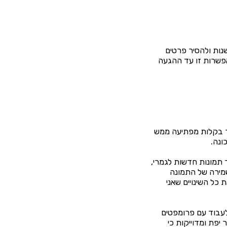
נות ולהסיר פרטים
ם בעזרת אפשרות זו עד ההגעה
שר בקלות מפתיעה ממש
ונה.
צר תמונות חדשות לגמרי,
שמירה של התמונה
Firef ושם בעזרת האופציה של Generative fill עשיתי את כל השינויים שאני
 לעבוד עם פרומפטים
פת ומדוייקות כי