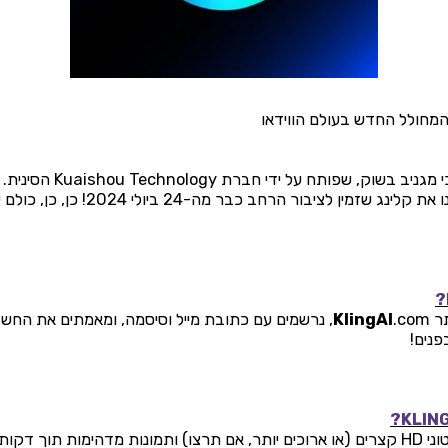
מחולל החדש בעולם הווידאו
OpenAI, רק שכאן יש לנו את קלינג שזמין לציבור 
תר
KlingAI
.com, נרשמים עם כתובת מייל וסיסמה, ומאמתים את הח
פנים!
קלינג מאפשר ליצור סרטוני HD קצרים (או ארוכים יותר, אם תרצו) ותמונות מדהימות תו