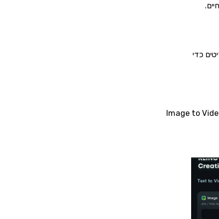
ים.
ום, וכל יצירה צורכת 10 נקודות זכות. מקבלים 66 קרדיטים כדי
לכם ליצור סרטונים של 5 שניות באמצעות Text to Video (טקסט לוידאו) ו-Image to Video