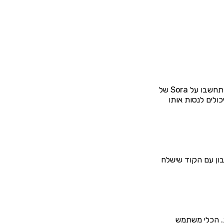
הוא הכלי הכי מגניב בשוק, שפותח על ידי חברת Kuaishou Technology הסינית. תחשבו על Sora של
הרחב כבר מה-24 ביולי 2024! כן, כן, כולם יכולים לנסות אותו
שבון עם הקוד שישלח
ך דקות. הכלי משתמש